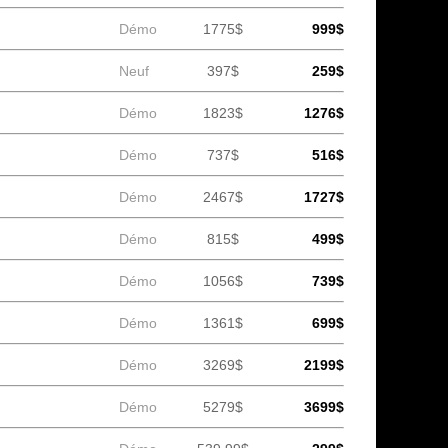
Démo
1775$
999$
Neuf
397$
259$
Démo
1823$
1276$
Démo
737$
516$
Démo
2467$
1727$
Démo
815$
499$
Démo
1056$
739$
Démo
1361$
699$
Démo
3269$
2199$
Démo
5279$
3699$