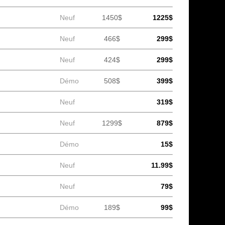
Neuf
1450$
1225$
Neuf
466$
299$
Neuf
424$
299$
Démo
508$
399$
Neuf
319$
Neuf
1299$
879$
Démo
15$
Neuf
11.99$
Neuf
79$
Démo
189$
99$