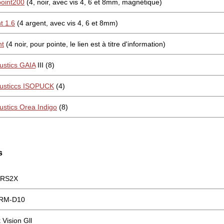
oint200
(4, noir, avec vis 4, 6 et 8mm, magnétique)
nt 1.6
(4 argent, avec vis 4, 6 et 8mm)
nt
(4 noir, pour pointe, le lien est à titre d'information)
ustics GAIA
III (8)
usticcs ISOPUCK
(4)
ustics Orea Indigo
(8)
s
 RS2X
SRM-D10
 Vision Gll