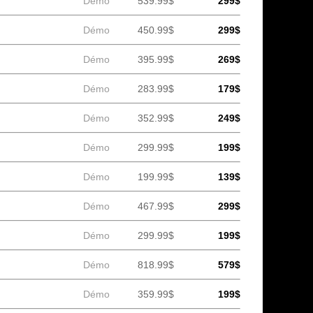
Démo
539.99$
299$
Démo
450.99$
299$
Démo
395.99$
269$
Démo
283.99$
179$
Démo
352.99$
249$
Démo
299.99$
199$
Démo
199.99$
139$
Démo
467.99$
299$
Démo
299.99$
199$
Démo
818.99$
579$
Démo
359.99$
199$