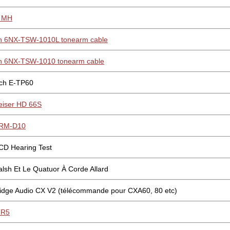
 MH
n 6NX-TSW-1010L tonearm cable
n 6NX-TSW-1010 tonearm cable
ch E-TP60
eiser HD 66S
SRM-D10
CD Hearing Test
lsh Et Le Quatuor À Corde Allard
dge Audio CX V2 (télécommande pour CXA60, 80 etc)
TR5