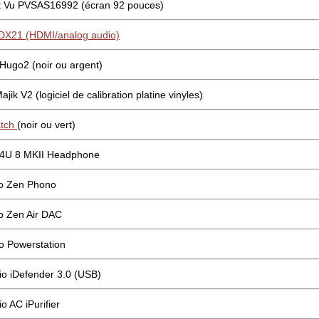
t Vu PVSAS16992 (écran 92 pouces)
DX21 (HDMI/analog audio)
Hugo2 (noir ou argent)
jik V2 (logiciel de calibration platine vinyles)
atch
(noir ou vert)
4U 8 MKII Headphone
dio Zen Phono
io Zen Air DAC
io Powerstation
dio iDefender 3.0 (USB)
io AC iPurifier