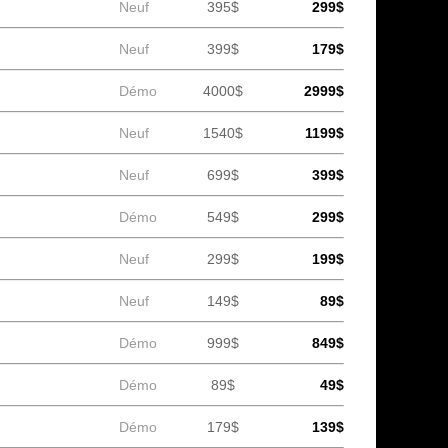
Neuf
395$
299$
Neuf
399$
179$
Démo
4000$
2999$
Neuf
1540$
1199$
Neuf
699$
399$
Démo
549$
299$
Neuf
299$
199$
Neuf
149$
89$
Démo
999$
849$
Démo
89$
49$
Démo
179$
139$