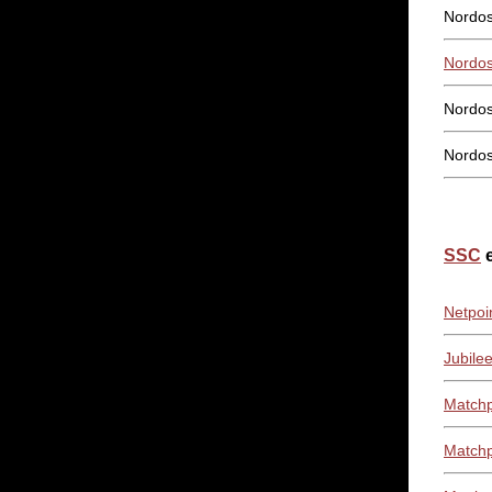
Nordos
Nordos
Nordo
Nordos
SSC
e
Netpoi
Jubile
Matchp
Matchp