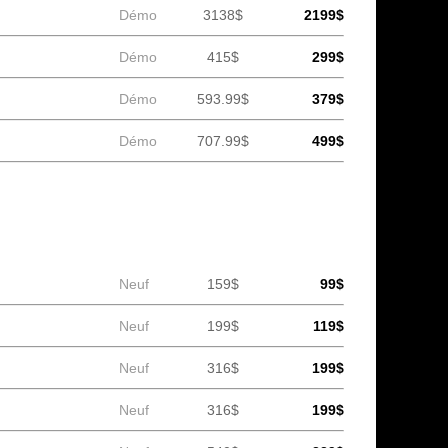
Démo
3138$
2199$
Démo
415$
299$
Démo
593.99$
379$
Démo
707.99$
499$
Neuf
159$
99$
Neuf
199$
119$
Neuf
316$
199$
Neuf
316$
199$