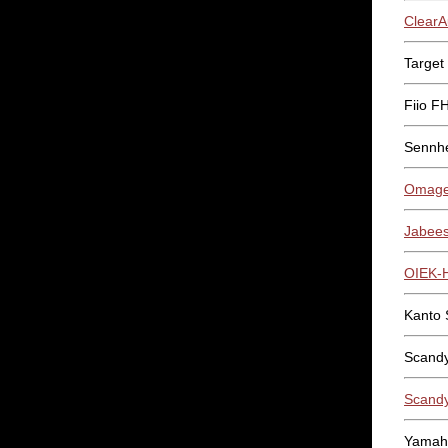
ClearA
Target
Fiio FH
Sennh
Omage
Jabees
OIEK-H
Kanto 
Scandy
Scand
Yamaha