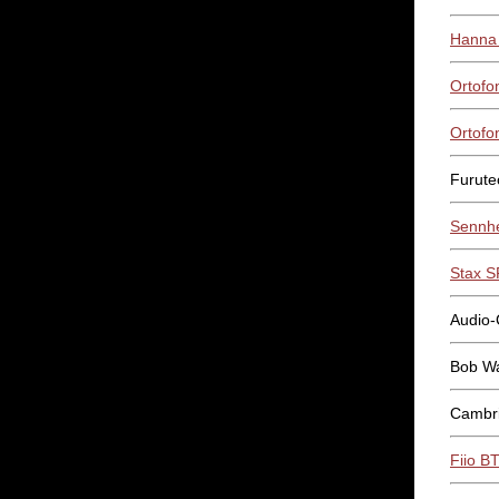
Hanna
Ortofo
Ortofo
Furute
Sennh
Stax 
Audio-
Bob Wa
Cambri
Fiio B