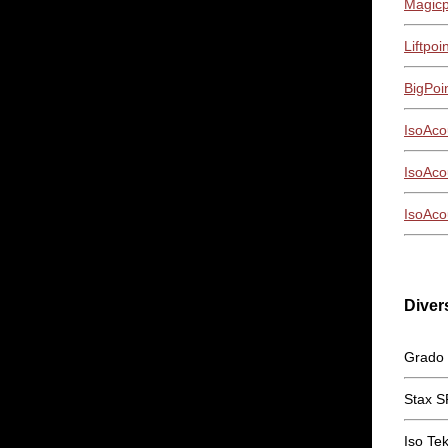
Magicp
Liftpoi
BigPoi
IsoAco
IsoAco
IsoAco
Diver
Grado
Stax 
Iso Tek