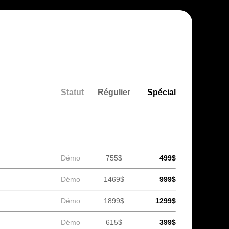
Statut
Régulier
Spécial
Démo
755$
499$
Démo
1469$
999$
Démo
1899$
1299$
Démo
615$
399$