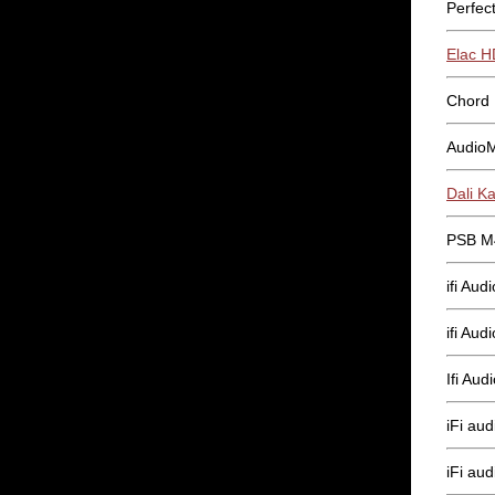
Perfec
Elac H
Chord 
AudioMa
Dali K
PSB M
ifi Au
ifi Aud
Ifi Aud
iFi au
iFi aud