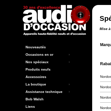
Spé
Mise à
Marq
Nouveautés
Occasions en or
Nos spéciaux
Rabai
Produits neufs
Nordos
Accessoires
La boutique
Nordos
Assistance technique
Nordos
Bob Walsh
Liens
Nordos