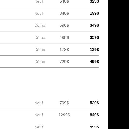
Neuf
540$
329$
Neuf
340$
199$
Démo
596$
349$
Démo
498$
359$
Démo
178$
129$
Démo
720$
499$
Neuf
799$
529$
Neuf
1299$
849$
Neuf
599$