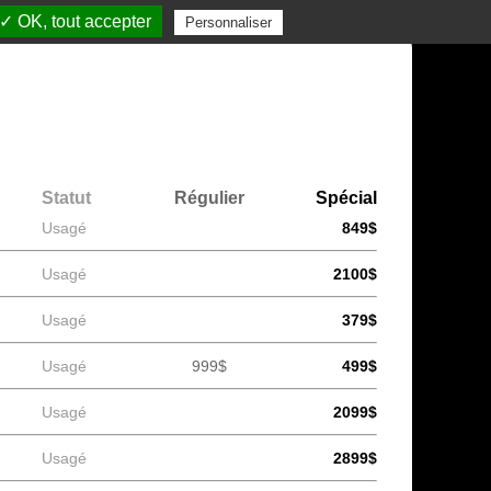
✓ OK, tout accepter
Personnaliser
Statut
Régulier
Spécial
Usagé
849$
Usagé
2100$
Usagé
379$
Usagé
999$
499$
Usagé
2099$
Usagé
2899$