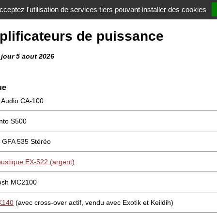
ceptez l'utilisation de services tiers pouvant installer des cookies
lificateurs de puissance
 jour 5 aout 2026
ue
 Audio CA-100
nto S500
 GFA 535 Stéréo
ustique EX-522 (argent)
tosh MC2100
K140
(avec cross-over actif, vendu avec Exotik et Keildih)