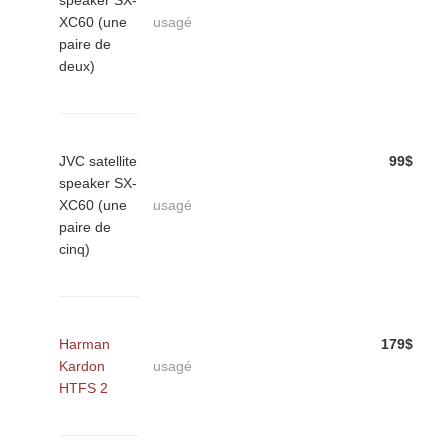
speaker SX-
XC60 (une
usagé
paire de
deux)
JVC satellite
99$
speaker SX-
XC60 (une
usagé
paire de
cinq)
Harman
179$
Kardon
usagé
HTFS 2