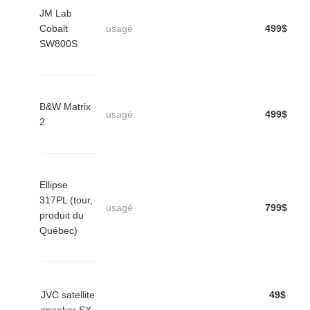
JM Lab
Cobalt
usagé
499$
SW800S
B&W Matrix
usagé
499$
2
Ellipse
317PL (tour,
usagé
799$
produit du
Québec)
JVC satellite
49$