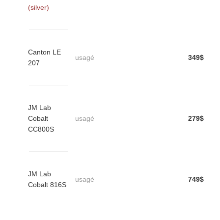
(silver)
Canton LE
usagé
349$
207
JM Lab
Cobalt
usagé
279$
CC800S
JM Lab
usagé
749$
Cobalt 816S